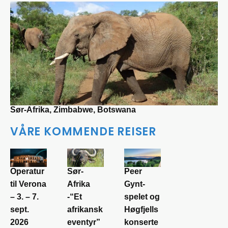
Sør-Afrika, Zimbabwe, Botswana
VÅRE KOMMENDE REISER
Operatur
Sør-
Peer
til Verona
Afrika
Gynt-
– 3. – 7.
-“Et
spelet og
sept.
afrikansk
Høgfjells
2026
eventyr”
konserte