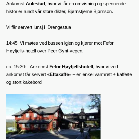
Ankomst
Aulestad,
hvor vi får en omvisning og spennende
historier rundt vår store dikter, Bjørnstjerne Bjørnson.
Vi får servert lunsj i Drengestua
14:45: Vi møtes ved bussen igjen og kjører mot Fefor
Høyfjells-hotell over Peer Gynt-vegen.
ca. 15:30: Ankomst
Fefor Høyfjellshotell,
hvor vi ved
ankomst får servert «
Eftakaffe»
– en enkel varmrett + kaffe/te
og stort kakebord