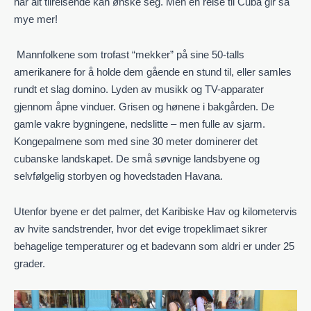
har alt tilreisende kan ønske seg. Men en reise til Cuba gir så
mye mer!
Mannfolkene som trofast “mekker” på sine 50-talls
amerikanere for å holde dem gående en stund til, eller samles
rundt et slag domino. Lyden av musikk og TV-apparater
gjennom åpne vinduer. Grisen og hønene i bakgården. De
gamle vakre bygningene, nedslitte – men fulle av sjarm.
Kongepalmene som med sine 30 meter dominerer det
cubanske landskapet. De små søvnige landsbyene og
selvfølgelig storbyen og hovedstaden Havana.
Utenfor byene er det palmer, det Karibiske Hav og kilometervis
av hvite sandstrender, hvor det evige tropeklimaet sikrer
behagelige temperaturer
og et badevann som aldri er under 25
grader.