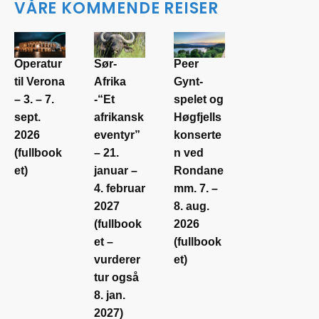
VÅRE KOMMENDE REISER
Operatur
Sør-
Peer
til Verona
Afrika
Gynt-
– 3. – 7.
-“Et
spelet og
sept.
afrikansk
Høgfjells
2026
eventyr”
konserte
(fullbook
– 21.
n ved
et)
januar –
Rondane
4. februar
mm. 7. –
2027
8. aug.
(fullbook
2026
et –
(fullbook
vurderer
et)
tur også
8. jan.
2027)