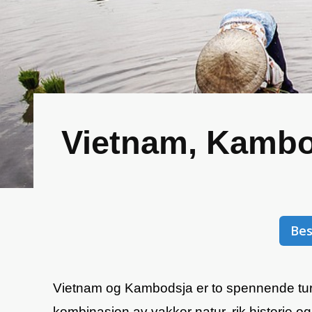
Vietnam, Kambo
Bes
Vietnam og Kambodsja er to spennende turi
kombinasjon av vakker natur, rik historie o