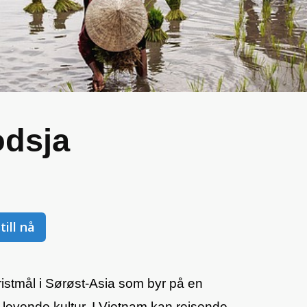
dsja
till nå
stmål i Sørøst-Asia som byr på en
g levende kultur. I Vietnam kan reisende