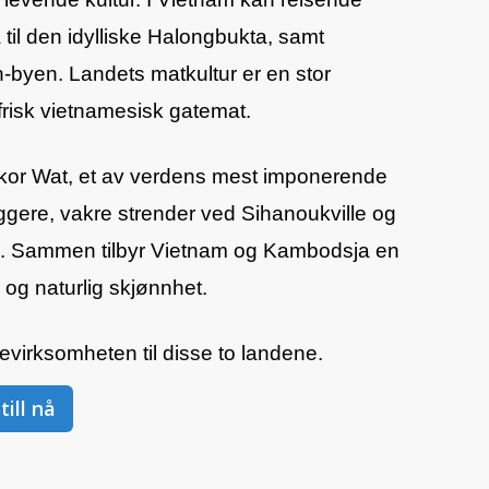
 til den idylliske Halongbukta, samt
byen. Landets matkultur er en stor
frisk vietnamesisk gatemat.
gkor Wat, et av verdens mest imponerende
gere, vakre strender ved Sihanoukville og
lse. Sammen tilbyr Vietnam og Kambodsja en
 og naturlig skjønnhet.
isevirksomheten til disse to landene.
till nå