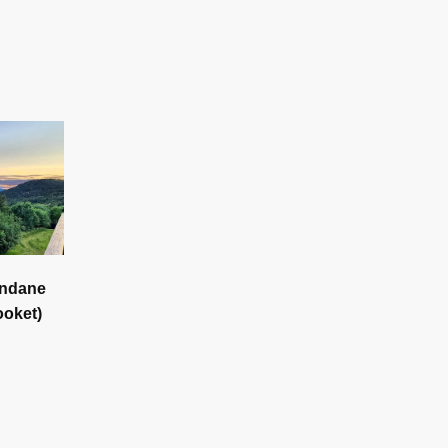
ondane
ooket)