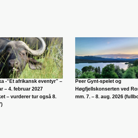
ka -“Et afrikansk eventyr” –
Peer Gynt-spelet og
ar – 4. februar 2027
Høgfjellskonserten ved R
ket – vurderer tur også 8.
mm. 7. – 8. aug. 2026 (fullb
7)