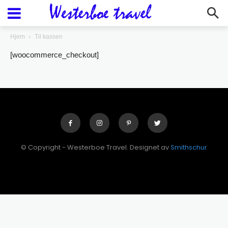
Blog
Hjem
Til kassen
[woocommerce_checkout]
© Copyright - Westerboe Travel. Designet av
Smithschur